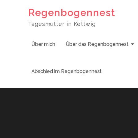
Skip
Regenbogennest
to
content
Tagesmutter in Kettwig
Über mich
Über das Regenbogennest
Abschied im Regenbogennest