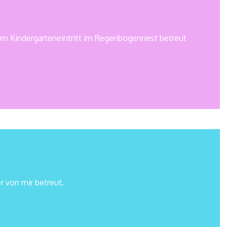
um Kindergarteneintritt im Regenbogennest betreut
 von mir betreut.