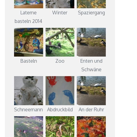
Laterne
Winter
Spaziergang
basteln 2014
Basteln
Zoo
Enten und
Schwäne
Schneemann
Abdruckbild
An der Ruhr