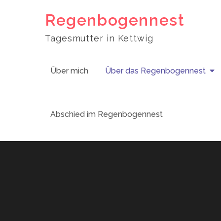
Skip
Regenbogennest
to
content
Tagesmutter in Kettwig
Über mich
Über das Regenbogennest
Abschied im Regenbogennest