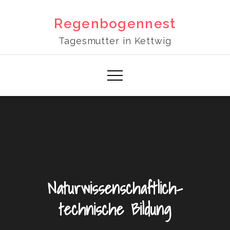
Skip
to
Regenbogennest
content
Tagesmutter in Kettwig
Naturwissenschaftlich-
technische Bildung