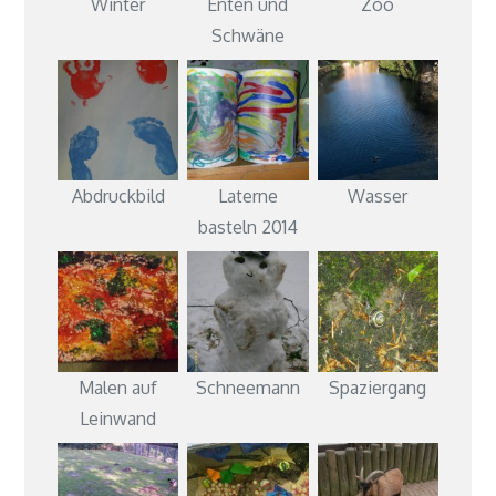
Winter
Enten und
Zoo
Schwäne
Abdruckbild
Laterne
Wasser
basteln 2014
Malen auf
Schneemann
Spaziergang
Leinwand